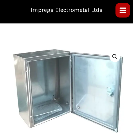
Ir
al
Imprega Electrometal Ltda
contenido