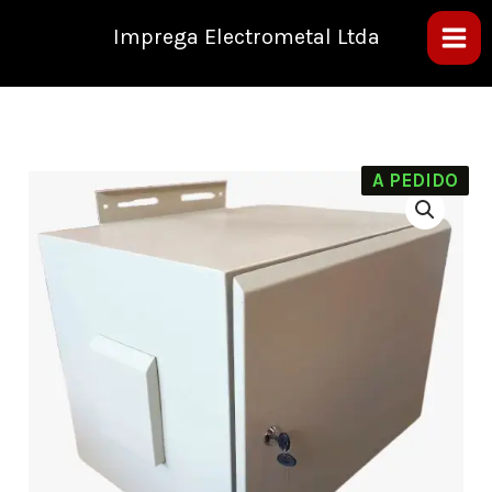
Ir
al
Imprega Electrometal Ltda
contenido
A PEDIDO