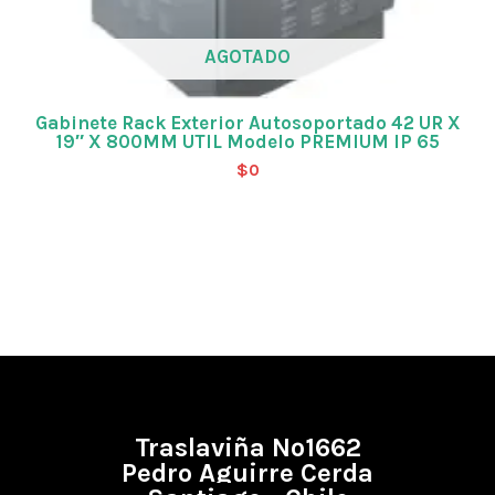
AGOTADO
Gabinete Rack Exterior Autosoportado 42 UR X
19″ X 800MM UTIL Modelo PREMIUM IP 65
$
0
Traslaviña Nº1662
Pedro Aguirre Cerda