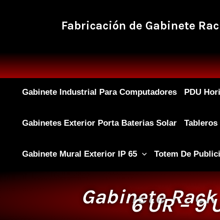
Ir
al
contenido
Fabricación de
Gabinete Rac
Gabinete Industrial Para Computadores
PDU Hori
Gabinetes Exterior Porta Baterias Solar
Tableros
Gabinete Mural Exterior IP 65
Totem De Public
Gabinete Rack 
6 UR – 9 