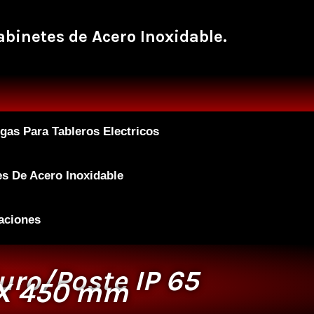
binetes de Acero Inoxidable.
as Para Tableros Electricos
s De Acero Inoxidable
aciones
uro/Poste IP 65
‘ X 450 mm