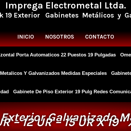
Imprega Electrometal Ltda.
k 19 Exterior Gabinetes Metálicos y Ga
INICIO
NOSOTROS
CONTACTO
zontal Porta Automaticos 22 Puestos 19 Pulgadas
Omeg
 Metalicos Y Galvanizados Medidas Especiales
Gabinete
idad
Gabinete De Piso Exterior 19 Pulg Redes Comunic
Exterior Galvanizado M
UR – 12 UR – 15 UR X 19‘